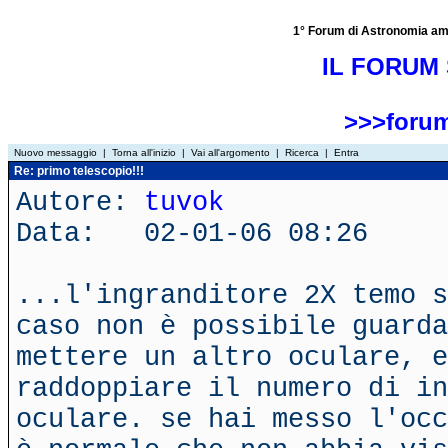
1° Forum di Astronomia amator
IL FORUM 
>>>forum
Nuovo messaggio
|
Torna all'inizio
|
Vai all'argomento
|
Ricerca
|
Entra
Re: primo telescopio!!!
Autore:
tuvok
Data: 02-01-06 08:26
...l'ingranditore 2X temo s
caso non è possibile guarda
mettere un altro oculare, e
raddoppiare il numero di in
oculare. se hai messo l'occ